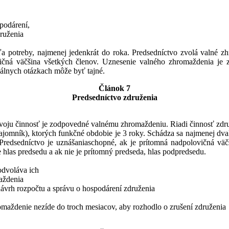
spodárení,
druženia
a potreby, najmenej jedenkrát do roka. Predsedníctvo zvolá valné z
čná väčšina všetkých členov. Uznesenie valného zhromaždenia je zá
álnych otázkach môže byť tajné.
Článok 7
Predsedníctvo združenia
voju činnosť je zodpovedné valnému zhromaždeniu. Riadi činnosť zdr
ajomník), ktorých funkčné obdobie je 3 roky. Schádza sa najmenej dv
 Predsedníctvo je uznášaniaschopné, ak je prítomná nadpolovičná vä
 hlas predsedu a ak nie je prítomný predseda, hlas podpredsedu.
odvoláva ich
aždenia
 návrh rozpočtu a správu o hospodárení združenia
romaždenie nezíde do troch mesiacov, aby rozhodlo o zrušení združenia