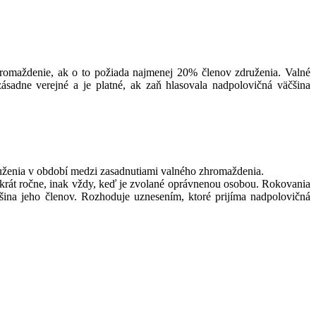
hromaždenie, ak o to požiada najmenej 20% členov združenia. Valné
sadne verejné a je platné, ak zaň hlasovala nadpolovičná väčšina
uženia v období medzi zasadnutiami valného zhromaždenia.
akrát ročne, inak vždy, keď je zvolané oprávnenou osobou. Rokovania
čšina jeho členov. Rozhoduje uznesením, ktoré prijíma nadpolovičná