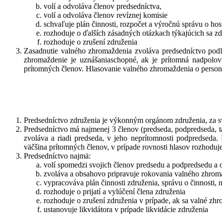
volí a odvoláva členov predsedníctva,
volí a odvoláva členov revíznej komisie
schvaľuje plán činnosti, rozpočet a výročnú správu o ho
rozhoduje o ďalších zásadných otázkach týkajúcich sa z
rozhoduje o zrušení združenia
Zasadnutie valného zhromaždenia zvoláva predsedníctvo podľ
zhromaždenie je uznášaniaschopné, ak je prítomná nadpolovi
prítomných členov. Hlasovanie valného zhromaždenia o person
Predsedníctvo združenia je výkonným orgánom združenia, za s
Predsedníctvo má najmenej 3 členov (predseda, podpredseda, t
zvoláva a riadi predseda, v jeho neprítomnosti podpredseda.
väčšina prítomných členov, v prípade rovnosti hlasov rozhoduje
Predsedníctvo najmä:
volí spomedzi svojich členov predsedu a podpredsedu a 
zvoláva a obsahovo pripravuje rokovania valného zhrom
vypracováva plán činnosti združenia, správu o činnosti,
rozhoduje o prijatí a vylúčení člena združenia
rozhoduje o zrušení združenia v prípade, ak sa valné zh
ustanovuje likvidátora v prípade likvidácie združenia