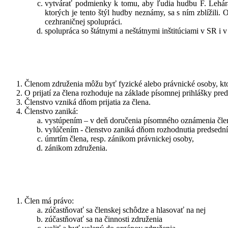
vytvárať podmienky k tomu, aby ľudia hudbu F. Lehára ni
ktorých je tento štýl hudby neznámy, sa s ním zblížili.
cezhraničnej spolupráci.
spolupráca so štátnymi a neštátnymi inštitúciami v SR i 
Členom združenia môžu byť fyzické alebo právnické osoby, ktor
O prijatí za člena rozhoduje na základe písomnej prihlášky pre
Členstvo vzniká dňom prijatia za člena.
Členstvo zaniká:
vystúpením – v deň doručenia písomného oznámenia člen
vylúčením - členstvo zaniká dňom rozhodnutia predsední
úmrtím člena, resp. zánikom právnickej osoby,
zánikom združenia.
Člen má právo:
zúčastňovať sa členskej schôdze a hlasovať na nej
zúčastňovať sa na činnosti združenia