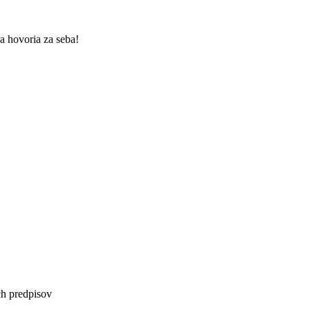
la hovoria za seba!
ch predpisov