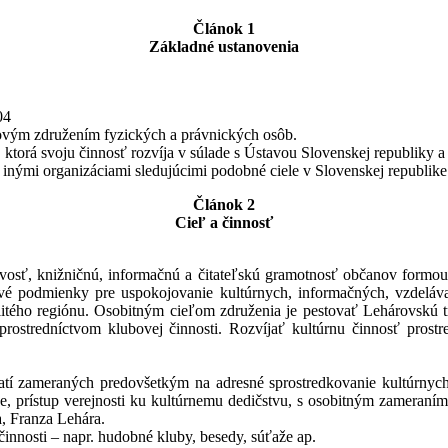
Článok 1
Základné ustanovenia
04
ovým združením fyzických a právnických osôb.
 ktorá svoju činnosť rozvíja v súlade s Ústavou Slovenskej republiky 
nými organizáciami sledujúcimi podobné ciele v Slovenskej republike 
Článok 2
Cieľ a činnosť
vosť, knižničnú, informačnú a čitateľskú gramotnosť občanov formou 
vé podmienky pre uspokojovanie kultúrnych, informačných, vzdeláva
tého regiónu. Osobitným cieľom združenia je pestovať Lehárovskú t
rostredníctvom klubovej činnosti. Rozvíjať kultúrnu činnosť prostr
jatí zameraných predovšetkým na adresné sprostredkovanie kultúrnych
e, prístup verejnosti ku kultúrnemu dedičstvu, s osobitným zameran
, Franza Lehára.
 činnosti – napr. hudobné kluby, besedy, súťaže ap.