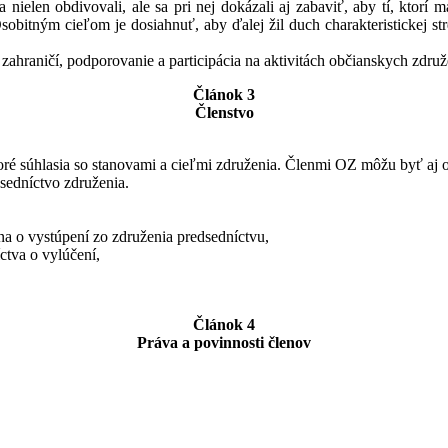
elen obdivovali, ale sa pri nej dokázali aj zabaviť, aby tí, ktorí ma
 Osobitným cieľom je dosiahnuť, aby ďalej žil duch charakteristickej s
v zahraničí, podporovanie a participácia na aktivitách občianskych zdr
Článok 3
Členstvo
é súhlasia so stanovami a cieľmi združenia. Členmi OZ môžu byť aj ob
dsedníctvo združenia.
a o vystúpení zo združenia predsedníctvu,
ctva o vylúčení,
Článok 4
Práva a povinnosti členov