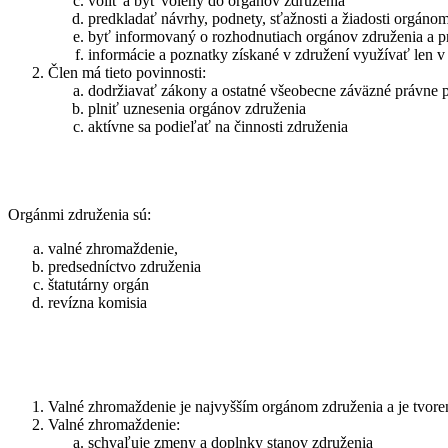
voliť a byť volený do orgánov združenia
predkladať návrhy, podnety, sťažnosti a žiadosti orgáno
byť informovaný o rozhodnutiach orgánov združenia a p
informácie a poznatky získané v združení využívať len 
Člen má tieto povinnosti:
dodržiavať zákony a ostatné všeobecne záväzné právne p
plniť uznesenia orgánov združenia
aktívne sa podieľať na činnosti združenia
Orgánmi združenia sú:
valné zhromaždenie,
predsedníctvo združenia
štatutárny orgán
revízna komisia
Valné zhromaždenie je najvyšším orgánom združenia a je tvore
Valné zhromaždenie:
schvaľuje zmeny a doplnky stanov združenia