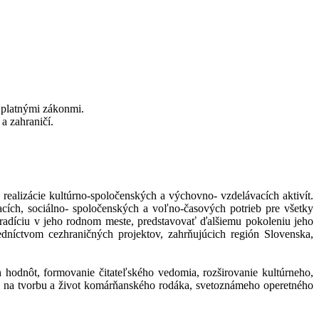
a platnými zákonmi.
a zahraničí.
realizácie kultúrno-spoločenských a výchovno- vzdelávacích aktivít.
cích, sociálno- spoločenských a voľno-časových potrieb pre všetky
radíciu v jeho rodnom meste, predstavovať ďalšiemu pokoleniu jeho
edníctvom cezhraničných projektov, zahrňujúcich región Slovenska,
 hodnôt, formovanie čitateľského vedomia, rozširovanie kultúrneho,
ím na tvorbu a život komárňanského rodáka, svetoznámeho operetného