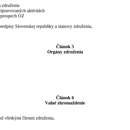
m združenia
ripravovaných aktivitách
v prospech OZ
redpisy Slovenskej republiky a stanovy združenia,
Článok 5
Orgány združenia
Článok 6
Valné zhromaždenie
né všetkými členmi združenia,