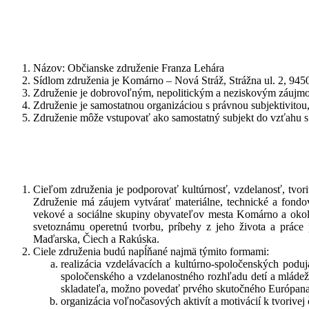
Názov: Občianske združenie Franza Lehára
Sídlom združenia je Komárno – Nová Stráž, Strážna ul. 2, 945
Združenie je dobrovoľným, nepolitickým a neziskovým záujm
Združenie je samostatnou organizáciou s právnou subjektivitou,
Združenie môže vstupovať ako samostatný subjekt do vzťahu s i
Cieľom združenia je podporovať kultúrnosť, vzdelanosť, tvori
Združenie má záujem vytvárať materiálne, technické a fondo
vekové a sociálne skupiny obyvateľov mesta Komárno a okoli
svetoznámu operetnú tvorbu, príbehy z jeho života a práce p
Maďarska, Čiech a Rakúska.
Ciele združenia budú napĺňané najmä týmito formami:
realizácia vzdelávacích a kultúrno-spoločenských podu
spoločenského a vzdelanostného rozhľadu detí a mládež
skladateľa, možno povedať prvého skutočného Európana
organizácia voľnočasových aktivít a motivácií k tvorivej