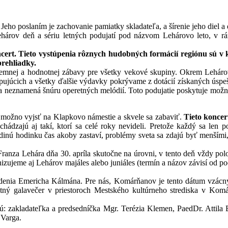
eho poslaním je zachovanie pamiatky skladateľa, a šírenie jeho diel a
ehárov deň a sériu letných podujatí pod názvom Lehárovo leto, v r
rt. Tieto vystúpenia rôznych hudobných formácií regiónu sú v k
rehliadky.
íjemnej a hodnotnej zábavy pre všetky vekové skupiny. Okrem Lehárov
pujúcich a všetky ďalšie výdavky pokrývame z dotácií získaných úspe
ka neznamená šnúru operetných melódií. Toto podujatie poskytuje možn
si možno vyjsť na Klapkovo námestie a skvele sa zabaviť.
Tieto konce
schádzajú aj takí, ktorí sa celé roky nevideli. Pretože každý sa len 
edinú hodinku čas akoby zastaví, problémy sveta sa zdajú byť menšími
ranza Lehára dňa 30. apríla skutočne na úrovni, v tento deň vždy pol
ujeme aj Lehárov majáles alebo juniáles (termín a názov závisí od po
denia Emericha Kálmána. Pre nás, Komárňanov je tento dátum vzácny
ný galavečer v priestoroch Mestského kultúrneho strediska v Komárn
 zakladateľka a predsedníčka Mgr. Terézia Klemen, PaedDr. Attila B
 Varga.