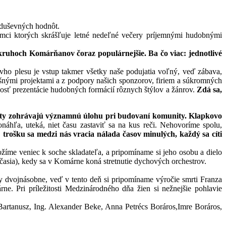
 duševných hodnôt.
ámci ktorých skrášľuje letné nedeľné večery príjemnými hudobnými
ruhoch Komárňanov čoraz populárnejšie. Ba čo viac: jednotlivé
ho plesu je vstup takmer všetky naše podujatia voľný, veď zábava,
šnými projektami a z podpory našich sponzorov, firiem a súkromných
osť prezentácie hudobných formácií rôznych štýlov a žánrov.
Zdá sa,
rty zohrávajú významnú úlohu pri budovaní komunity. Klapkovo
ponáhľa, uteká, niet času zastaviť sa na kus reči. Nehovoríme spolu,
,
trošku sa medzi nás vracia nálada časov minulých, každý sa cíti
ožíme veniec k soche skladateľa, a pripomíname si jeho osobu a dielo
časia), kedy sa v Komárne koná stretnutie dychových orchestrov.
 dvojnásobne, veď v tento deň si pripomíname výročie smrti Franza
e. Pri príležitosti Medzinárodného dňa žien si nežnejšie pohlavie
artanusz, Ing. Alexander Beke, Anna Petrécs Boráros,Imre Boráros,