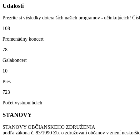
Udalosti
Prezrite si výsledky doterajších našich programov - učinkujúcich! Čís
108
Promenádny koncert
78
Galakoncert
10
Ples
723
Počet vystupujúcich
STANOVY
STANOVY OBČIANSKEHO ZDRUŽENIA
podľa zákona č. 83/1990 Zb. o združovaní občanov v znení neskorší