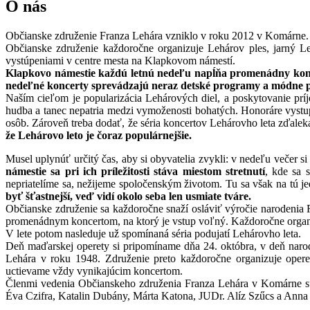
O nás
Občianske združenie Franza Lehára vzniklo v roku 2012 v Komárne. J
Občianske združenie každoročne organizuje Lehárov ples, jarný L
vystúpeniami v centre mesta na Klapkovom námestí.
Klapkovo námestie každú letnú nedeľu napĺňa promenádny konce
nedeľné koncerty sprevádzajú neraz detské programy a módne p
Naším cieľom je popularizácia Lehárových diel, a poskytovanie pr
hudba a tanec nepatria medzi vymoženosti bohatých. Honoráre vystu
osôb. Zároveň treba dodať, že séria koncertov Lehárovho leta zďale
že Lehárovo leto je čoraz populárnejšie.
Musel uplynúť určitý čas, aby si obyvatelia zvykli: v nedeľu večer 
námestie sa pri ich príležitosti stáva miestom stretnutí
, kde sa 
nepriatelíme sa, nežijeme spoločenským životom. Tu sa však na tú j
byť šťastnejší, veď vidí okolo seba len usmiate tváre.
Občianske združenie sa každoročne snaží osláviť výročie narodenia F
promenádnym koncertom, na ktorý je vstup voľný. Každoročne organiz
V lete potom nasleduje už spomínaná séria podujatí Lehárovho leta.
Deň maďarskej operety si pripomíname dňa 24. októbra, v deň naro
Lehára v roku 1948. Združenie preto každoročne organizuje operet
uctievame vždy vynikajúcim koncertom.
Členmi vedenia Občianskeho združenia Franza Lehára v Komárne sú:
Éva Czifra, Katalin Dubány, Márta Katona, JUDr. Alíz Szűcs a Anna