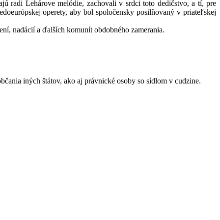
jú radi Lehárove melódie, zachovali v srdci toto dedičstvo, a tí, pre
tredoeurópskej operety, aby bol spoločensky posilňovaný v priateľskej
užení, nadácií a ďalších komunít obdobného zamerania.
čania iných štátov, ako aj právnické osoby so sídlom v cudzine.